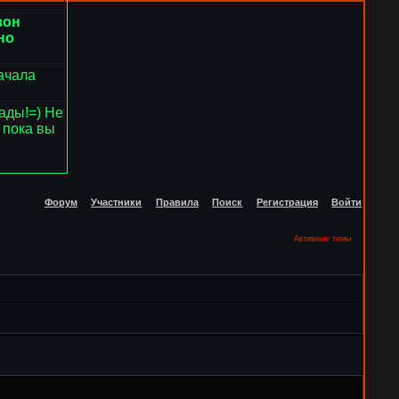
зон
но
ачала
ады!=) Не
 пока вы
Форум
Участники
Правила
Поиск
Регистрация
Войти
Активные темы