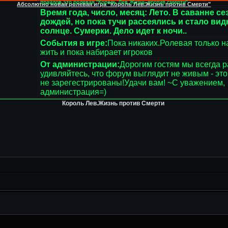
прайдов,это ролевая "Король Лев.Жизнь против смерти"
Абсолютно новая ролевая игра "Король Лев.Жизнь против Смерти"
Время года, число, месяц: Лето. В саванне се
дождей, но пока тучи рассеялись и стало вид
солнце. Сумерки. Дело идет к ночи..
События в игре:
Пока никаких.Ролевая только н
жить и пока набирает игроков
От администрации:
Дорогим гостям мы всегда р
удивляйтесь, что форум выглядит не живым - это
не зарегестрированы!Удачи вам! ~С уважением,
администрация=)
Король Лев.Жизнь против Смерти